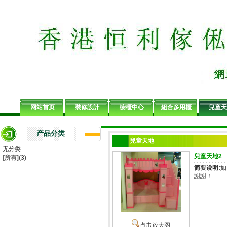
网站首页
裝修設計
櫥櫃中心
組合多用櫃
兒童天
产品分类
兒童天地
无分类
兒童天地2
[所有]
(3)
简要说明:
如
謝謝！
点击放大图