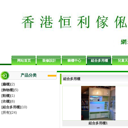
网站首页
裝修設計
櫥櫃中心
組合多用櫃
兒童天
产品分类
組合多用櫃
[
廳櫃
]
(2)
[
飾物櫃
]
(5)
[
鞋櫃
]
(1)
[
衣櫃
]
(6)
[
組合多用櫃
]
(10)
[所有]
(24)
組合多用櫃1