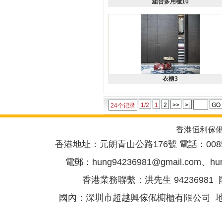
組合多用櫃10
衣櫃3
1/2
1
2
>>
>|
GO
24个记录
香港恒利傢
香港地址：元朗青山公路176號 電話：00852-
電郵：
hung94236981@gmail.com
、
hu
香港業務聯繫：洪先生 94236981 國
國內：深圳市超越興傢俬櫥櫃有限公司 