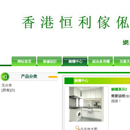
网站首页
裝修設計
櫥櫃中心
組合多用櫃
兒童天
产品分类
櫥櫃中心
无分类
櫥櫃展示2
[所有]
(5)
简要说明:
如
謝謝！
点击放大图